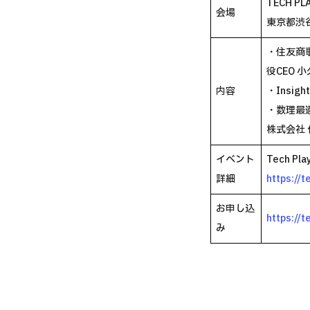
TECH PL
会場
東京都渋谷
・住友商事
役CEO 
内容
・Insig
・数理最適
株式会社 
イベント
Tech 
詳細
https://
お申し込
https://
み