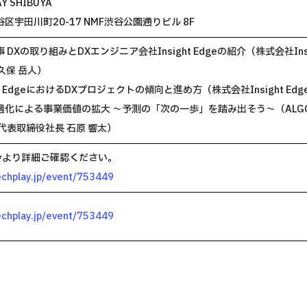
AY SHIBUYA
区宇田川町20-17 NMF渋谷公園通りビル 8F
 DXの取り組みとDXエンジニア会社Insight Edgeの紹介（株式会社Insig
小久保 岳人）
ht EdgeにおけるDXプロジェクトの傾向と進め方（株式会社Insight Edge
化による事業価値の拡大 〜予測の「次の一歩」を踏み出そう〜（ALGORIT
代表取締役社長 石原 響太）
Playより詳細ご確認ください。
techplay.jp/event/753449
techplay.jp/event/753449