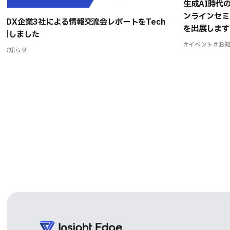
生成AI時代
ンラインセミ
系DX企業3社による情報交流会レポートをTech
を出展します
に公開しました
#イベント
#お
#お知らせ