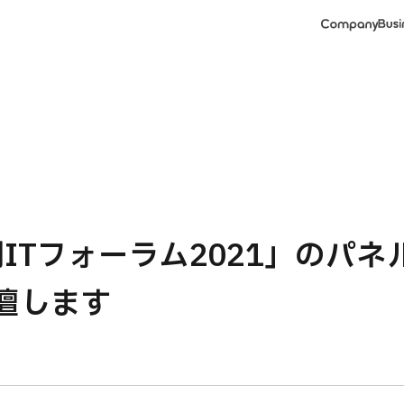
Company
Busi
創ITフォーラム2021」のパ
壇します