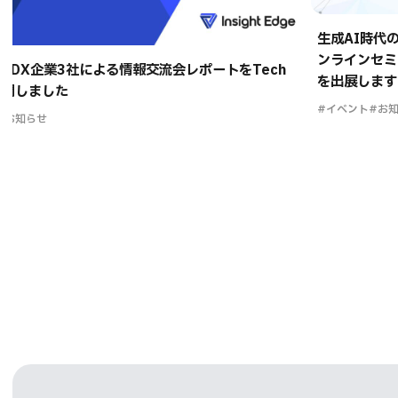
生成AI時代
ンラインセミ
系DX企業3社による情報交流会レポートをTech
を出展します
に公開しました
#イベント
#お
#お知らせ