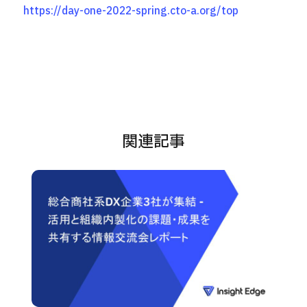
https://day-one-2022-spring.cto-a.org/top
関連記事