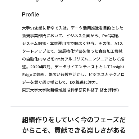
Profile
大手SI企業に新卒で入社。データ活用推進を目的とした
新規事業部門において、ビジネス企画から、PoC実施、
システム開発・本番運用まで幅広く担当。その後、AIス
タートアップにて、深層強化学習を使った食品加工機械
の自動化PJなどをPM兼アルゴリズムエンジニアとして推
進。2020年7月、データサイエンティストとしてInsight
Edgeに参画。幅広い経験を活かし、ビジネスとテクノロ
ジーを繋ぐ架け橋として、DX推進に注力。
東京大学大学院新領域創成科学研究科修了 修士(科学)
組織作りをしていく今のフェーズだ
からこそ、貢献できる楽しさがある